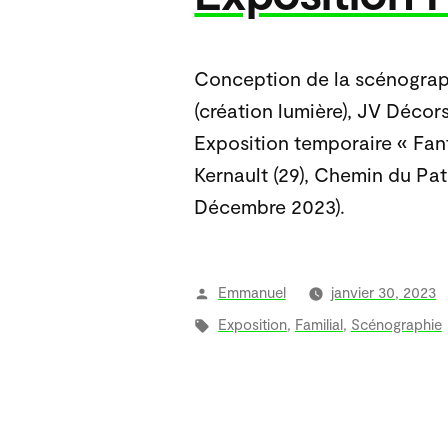
Conception de la scénograph
(création lumière), JV Décors
Exposition temporaire « Fan
Kernault (29), Chemin du Pat
Décembre 2023).
Publié
Emmanuel
janvier 30, 2023
par
Étiquettes :
Exposition
,
Familial
,
Scénographie