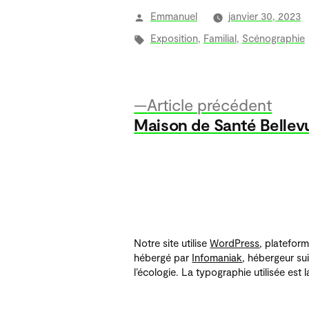
Publié
Emmanuel
janvier 30, 2023
par
Étiquettes :
Exposition
,
Familial
,
Scénographie
Artic
Article précédent
Navigation
précé
Maison de Santé Bellev
de
l’article
Notre site utilise
WordPress
, platefor
hébergé par
Infomaniak
, hébergeur su
l’écologie. La typographie utilisée est 