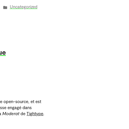
Publié
Uncategorized
dans
le
dent :
ue
me open-source, et est
isse engagé dans
la
Moderat
de
Tightype
.