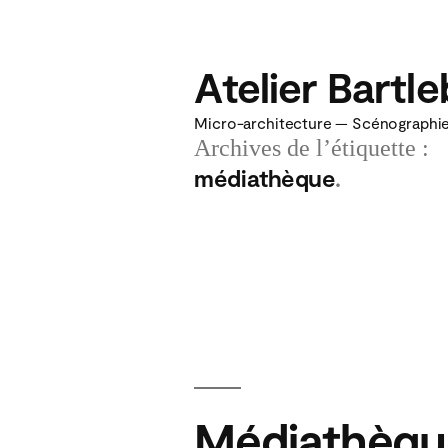
Aller
au
Atelier Bartl
contenu
Micro-architecture — Scénographie 
Archives de l’étiquette :
médiathèque
Médiathèqu