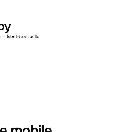
eby
— Identité visuelle
e mobile