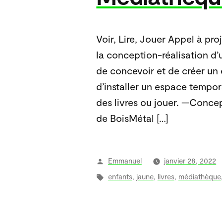
Voir, Lire, Jouer Appel à pro
la conception-réalisation d
de concevoir et de créer u
d’installer un espace tempor
des livres ou jouer. —Concep
de BoisMétal […]
Publié
Emmanuel
janvier 28, 2022
par
Étiquettes :
enfants
,
jaune
,
livres
,
médiathèque